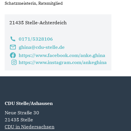
Schatzmeisterin, Ratsmitglied
21435 Stelle-Achterdeich
0171/5328106
ghina@cdu-stelle.de
https://www.facebook.com/anke.ghina
https://www.instagram.com/ankeghina
CDU Stelle/Ashausen
Neue Straße 30
21435
Stelle
CDU in Niedersachsen